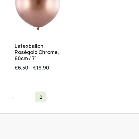
Latexballon,
Roségold Chrome,
60cm / 71
€
6.50
–
€
19.90
←
1
2