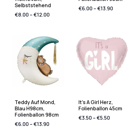
Selbststehend
€
6.00
–
€
13.90
€
8.00
–
€
12.00
Teddy Auf Mond,
It’s A Girl Herz,
Blau H98cm,
Folienballon 45cm
Folienballon 98cm
€
3.50
–
€
5.50
€
6.00
–
€
13.90