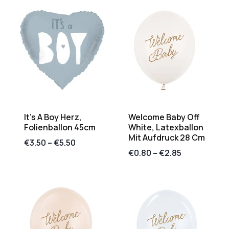
It’s A Boy Herz,
Welcome Baby Off
Folienballon 45cm
White, Latexballon
Mit Aufdruck 28 Cm
€
3.50
–
€
5.50
€
0.80
–
€
2.85