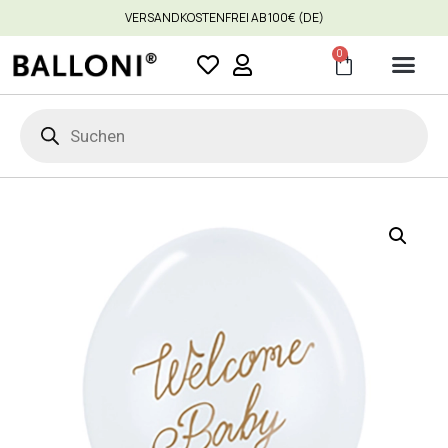
VERSANDKOSTENFREI AB 100€ (DE)
0