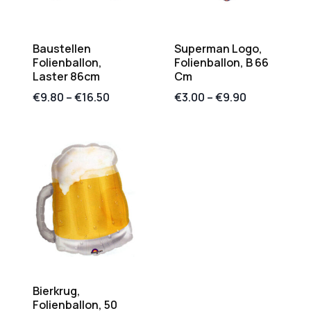
Baustellen
Superman Logo,
Folienballon,
Folienballon, B 66
Laster 86cm
Cm
€
9.80
–
€
16.50
€
3.00
–
€
9.90
Bierkrug,
Folienballon, 50