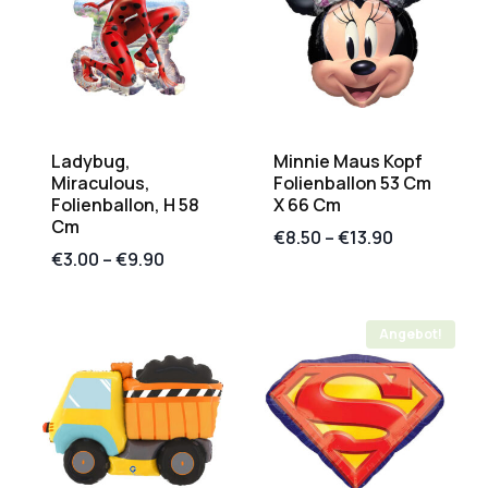
Ladybug,
Minnie Maus Kopf
Miraculous,
Folienballon 53 Cm
Folienballon, H 58
X 66 Cm
Cm
€
8.50
–
€
13.90
€
3.00
–
€
9.90
Angebot!