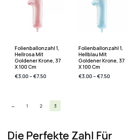
Folienballonzahl 1,
Folienballonzahl 1,
Hellrosa Mit
Hellblau Mit
Goldener Krone, 37
Goldener Krone, 37
X 100 Cm
X 100 Cm
€
3.00
–
€
7.50
€
3.00
–
€
7.50
←
1
2
3
Die Perfekte Zahl Für