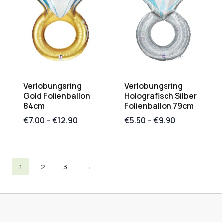
Verlobungsring
Verlobungsring
Gold Folienballon
Holografisch Silber
84cm
Folienballon 79cm
€
7.00
–
€
12.90
€
5.50
–
€
9.90
1
2
3
→