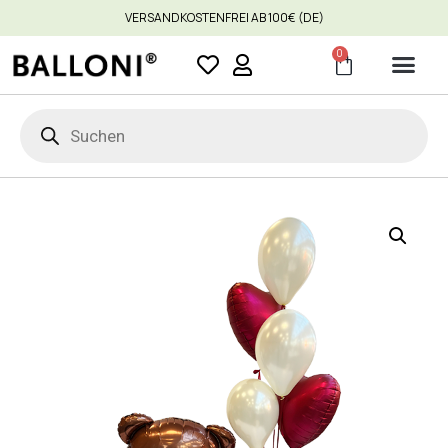
VERSANDKOSTENFREI AB 100€ (DE)
0