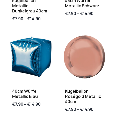
Kugelballon
45cm Würfel
Metallic
Metallic Schwarz
Dunkelgrau 40cm
€
7.90
–
€
14.90
€
7.90
–
€
14.90
40cm Würfel
Kugelballon
Metallic Blau
Roségold Metallic
40cm
€
7.90
–
€
14.90
€
7.90
–
€
14.90