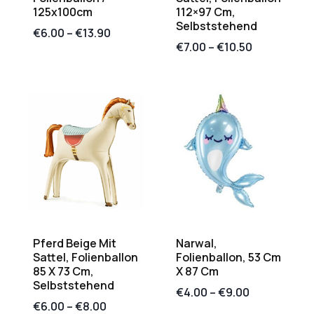
125x100cm
112×97 Cm,
Selbststehend
€
6.00
–
€
13.90
€
7.00
–
€
10.50
Pferd Beige Mit
Narwal,
Sattel, Folienballon
Folienballon, 53 Cm
85 X 73 Cm,
X 87 Cm
Selbststehend
€
4.00
–
€
9.00
€
6.00
–
€
8.00