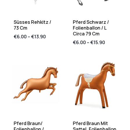
Süsses Rehkitz /
Pferd Schwarz /
73 Cm
Folienballon / L
Circa 79 Cm
€
6.00
–
€
13.90
€
6.00
–
€
15.90
Pferd Braun/
Pferd Braun Mit
Folienballon /
Sattel, Folienballon