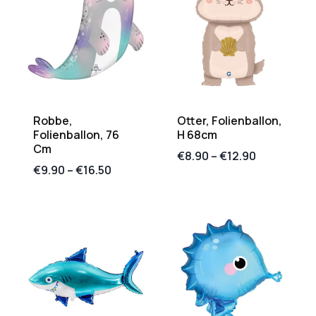
Robbe,
Otter, Folienballon,
Folienballon, 76
H 68cm
Cm
€
8.90
–
€
12.90
€
9.90
–
€
16.50