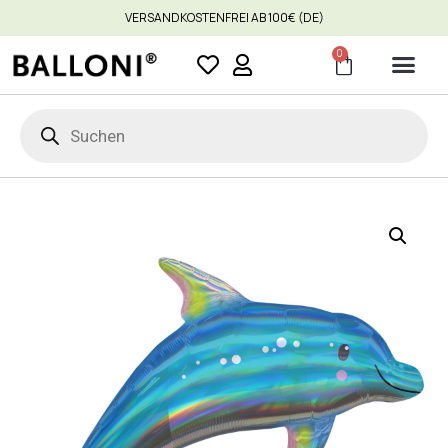
VERSANDKOSTENFREI AB 100€ (DE)
0