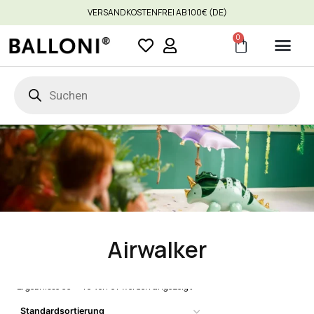
VERSANDKOSTENFREI AB 100€ (DE)
0
Airwalker
Ergebnisse 33 – 48 von 61 werden angezeigt