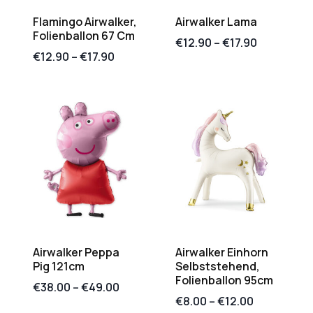
Flamingo Airwalker,
Airwalker Lama
Folienballon 67 Cm
€
12.90
–
€
17.90
€
12.90
–
€
17.90
Airwalker Peppa
Airwalker Einhorn
Pig 121cm
Selbststehend,
Folienballon 95cm
€
38.00
–
€
49.00
€
8.00
–
€
12.00