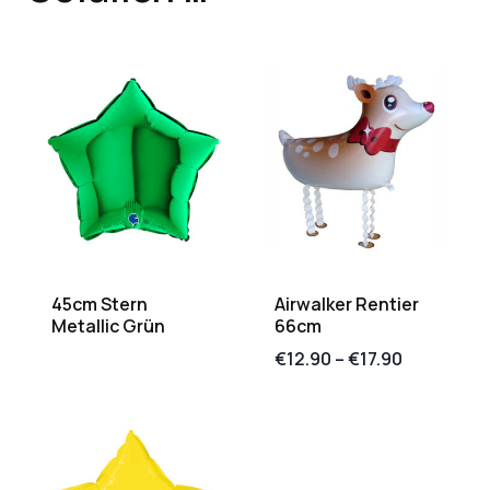
45cm Stern
Airwalker Rentier
Metallic Grün
66cm
€
12.90
–
€
17.90