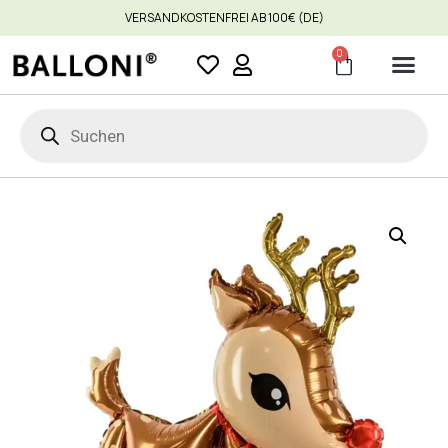
VERSANDKOSTENFREI AB 100€ (DE)
0