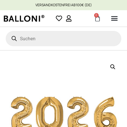
VERSANDKOSTENFREI AB 100€ (DE)
0