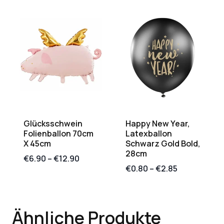
Glücksschwein
Happy New Year,
Folienballon 70cm
Latexballon
X 45cm
Schwarz Gold Bold,
28cm
€
6.90
–
€
12.90
€
0.80
–
€
2.85
Ähnliche Produkte