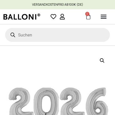
VERSANDKOSTENFREI AB 100€ (DE)
0