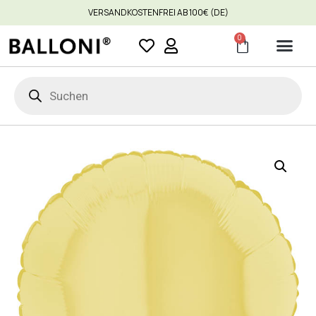
VERSANDKOSTENFREI AB 100€ (DE)
0