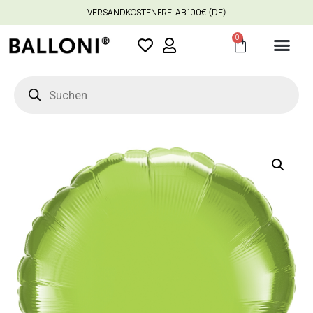
VERSANDKOSTENFREI AB 100€ (DE)
0