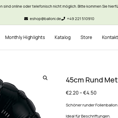
nd online oder telefonisch nicht möglich. Bitte kommen Sie hierfür 
eshop@balloni.de
+49 221 510910
Monthly Highlights
Katalog
Store
Kontak
45cm Rund Meta
€
2.20
–
€
4.50
Schöner runder Folienballon 
Ideal für Beschriftungen.