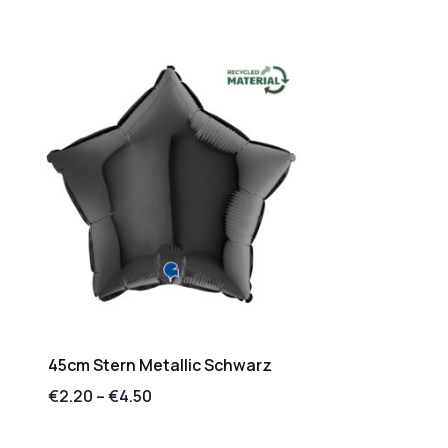
45cm Stern Metallic Schwarz
€
2.20
–
€
4.50