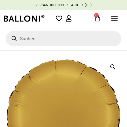
VERSANDKOSTENFREI AB 100€ (DE)
0