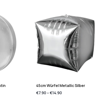
atin
45cm Würfel Metallic Silber
€
7.90
–
€
14.90