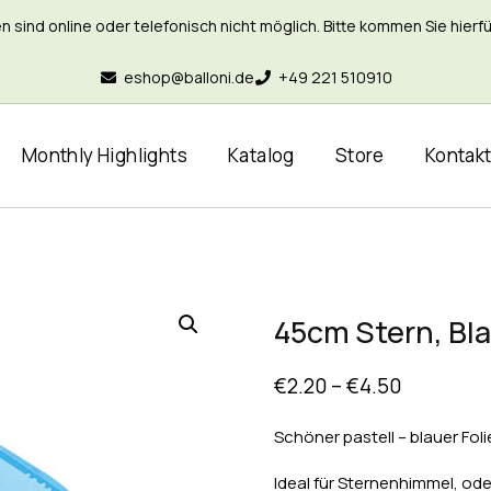
nd online oder telefonisch nicht möglich. Bitte kommen Sie hierfür 
eshop@balloni.de
+49 221 510910
Monthly Highlights
Katalog
Store
Kontak
45cm Stern, Bla
€
2.20
–
€
4.50
Schöner pastell – blauer Foli
Ideal für Sternenhimmel, ode