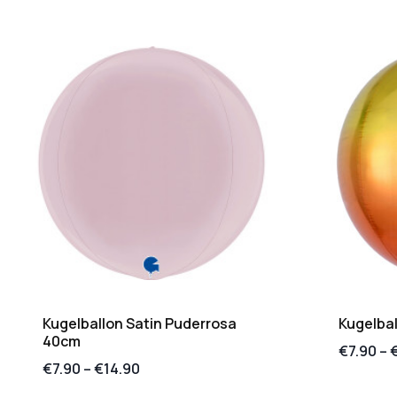
Kugelballon Satin Puderrosa
Kugelba
40cm
€
7.90
–
€
7.90
–
€
14.90