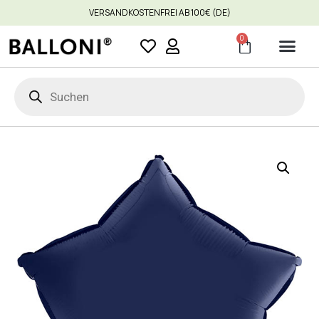
VERSANDKOSTENFREI AB 100€ (DE)
0