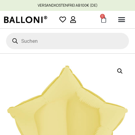
VERSANDKOSTENFREI AB 100€ (DE)
0