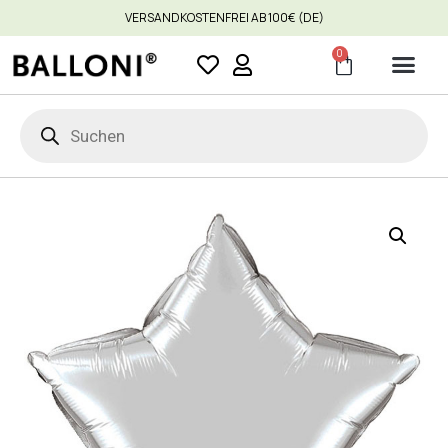
VERSANDKOSTENFREI AB 100€ (DE)
0