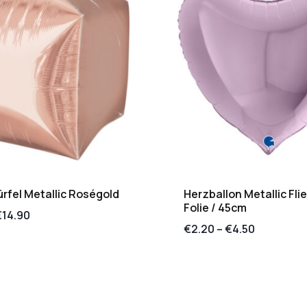
fel Metallic Roségold
Herzballon Metallic Flie
Folie / 45cm
€
14.90
€
2.20
–
€
4.50