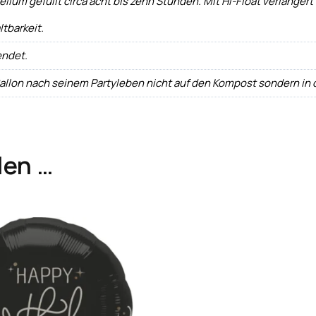
um gefüllt circa acht bis zehn Stunden. Mit Hi-Float verlängert si
ltbarkeit.
endet.
Ballon nach seinem Partyleben nicht auf den Kompost sondern in
len …