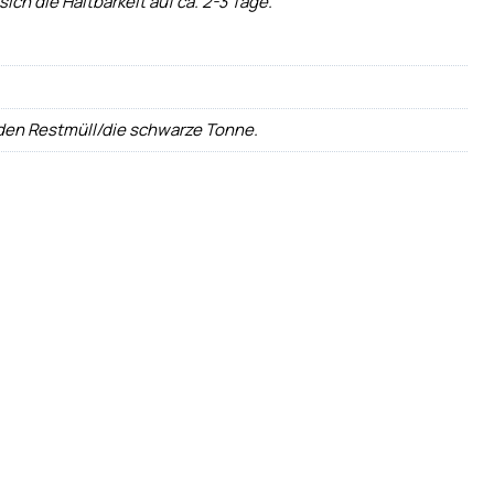
ch die Haltbarkeit auf ca. 2-3 Tage.
 den Restmüll/die schwarze Tonne.