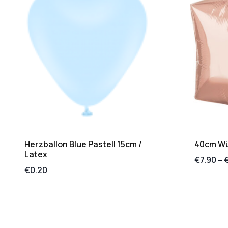
Herzballon Blue Pastell 15cm /
40cm Wür
Latex
€
7.90
–
€
0.20