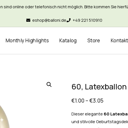
nd online oder telefonisch nicht möglich. Bitte kommen Sie hierfür 
eshop@balloni.de
+49 221 510910
Monthly Highlights
Katalog
Store
Kontak
60, Latexballo
€
1.00
–
€
3.05
Dieser elegante
60
Latexba
und stilvolle Geburtstagsde