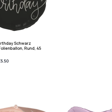
irthday Schwarz
olienballon, Rund, 45
€
5.50