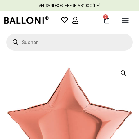
VERSANDKOSTENFREI AB 100€ (DE)
0