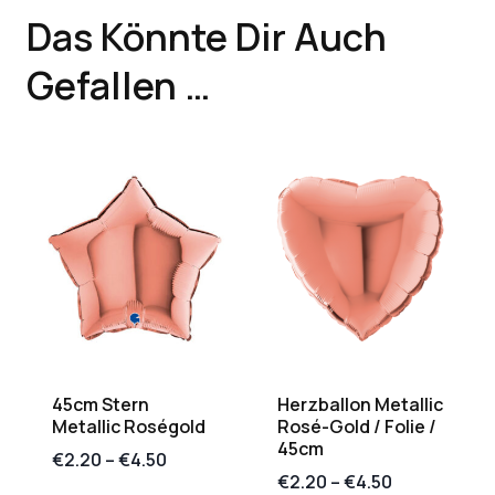
Das Könnte Dir Auch
Gefallen …
45cm Stern
Herzballon Metallic
Metallic Roségold
Rosé-Gold / Folie /
45cm
€
2.20
–
€
4.50
€
2.20
–
€
4.50