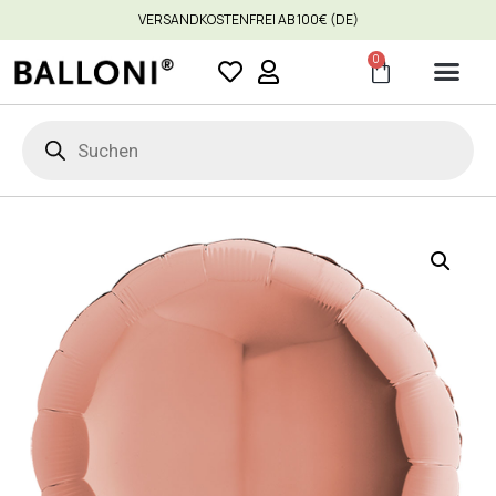
VERSANDKOSTENFREI AB 100€ (DE)
0