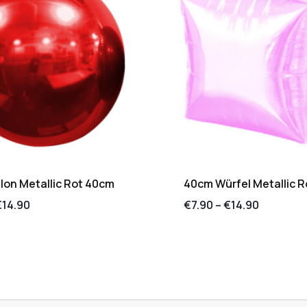
lon Metallic Rot 40cm
40cm Würfel Metallic 
€
14.90
€
7.90
–
€
14.90