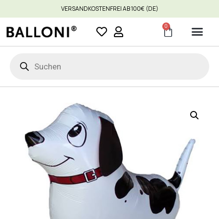
VERSANDKOSTENFREI AB 100€ (DE)
0