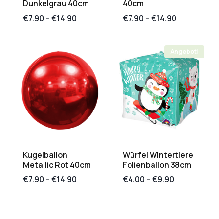
Dunkelgrau 40cm
40cm
€
7.90
–
€
14.90
€
7.90
–
€
14.90
Angebot!
Kugelballon
Würfel Wintertiere
Metallic Rot 40cm
Folienballon 38cm
€
7.90
–
€
14.90
€
4.00
–
€
9.90