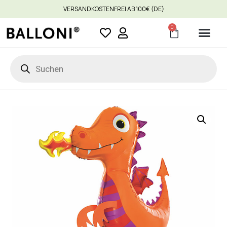
VERSANDKOSTENFREI AB 100€ (DE)
0