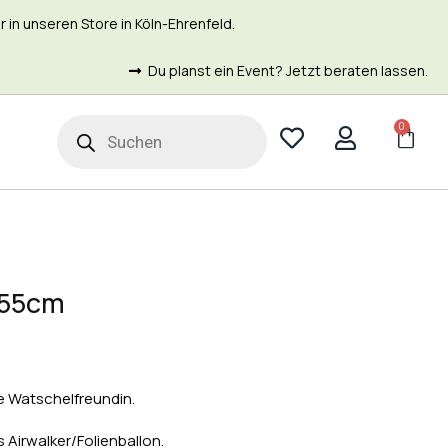
in unseren Store in Köln-Ehrenfeld.
Du planst ein Event? Jetzt beraten lassen.
0
t
 55cm
te Watschelfreundin.
ls Airwalker/Folienballon.