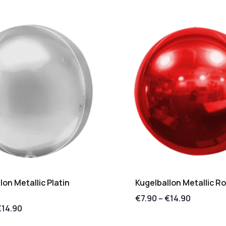
lon Metallic Platin
Kugelballon Metallic R
€
7.90
–
€
14.90
€
14.90