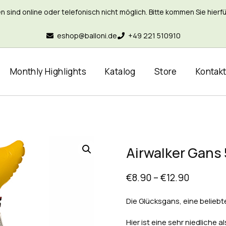
nd online oder telefonisch nicht möglich. Bitte kommen Sie hierfür 
eshop@balloni.de
+49 221 510910
Monthly Highlights
Katalog
Store
Kontak
Airwalker Gans
€
8.90
–
€
12.90
Die Glücksgans, eine belieb
Hier ist eine sehr niedliche a