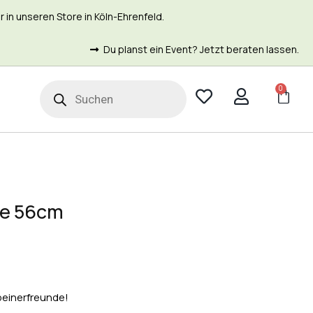
in unseren Store in Köln-Ehrenfeld.
Du planst ein Event? Jetzt beraten lassen.
0
t
ne 56cm
beinerfreunde!