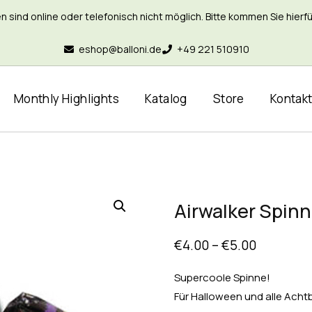
nd online oder telefonisch nicht möglich. Bitte kommen Sie hierfür 
eshop@balloni.de
+49 221 510910
Monthly Highlights
Katalog
Store
Kontak
Airwalker Spin
€
4.00
–
€
5.00
Supercoole Spinne!
Für Halloween und alle Acht