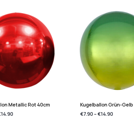
lon Metallic Rot 40cm
Kugelballon Grün-Gelb
€
14.90
€
7.90
–
€
14.90