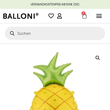
VERSANDKOSTENFREI AB 100€ (DE)
0