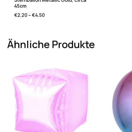
45cm
€
2.20
–
€
4.50
Ähnliche Produkte