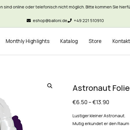
nd online oder telefonisch nicht möglich. Bitte kommen Sie hierfür 
eshop@balloni.de
+49 221 510910
Monthly Highlights
Katalog
Store
Kontak
Astronaut Foli
€
6.50
–
€
13.90
Lustiger kleiner Astronaut.
Mutig erkundet er den Raum u