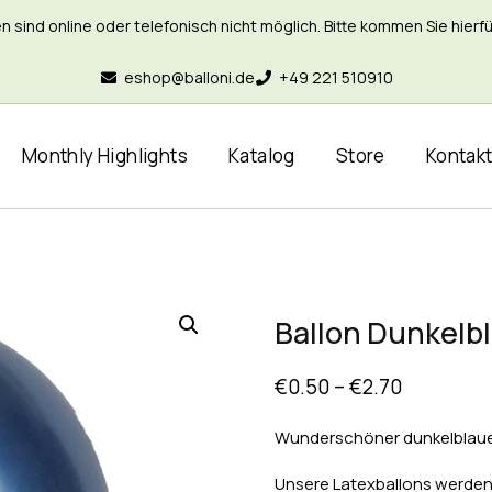
nd online oder telefonisch nicht möglich. Bitte kommen Sie hierfür 
eshop@balloni.de
+49 221 510910
Monthly Highlights
Katalog
Store
Kontak
Ballon Dunkelbl
€
0.50
–
€
2.70
Wunderschöner dunkelblauer
Unsere Latexballons werden 