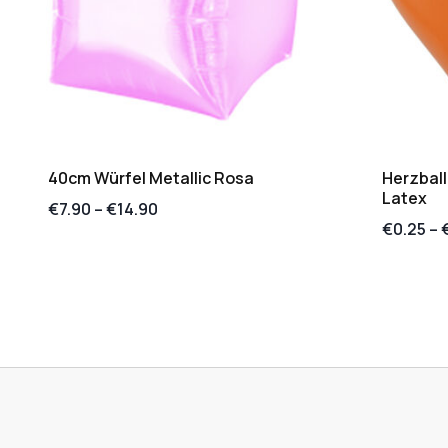
40cm Würfel Metallic Rosa
Herzbal
Latex
€
7.90
–
€
14.90
€
0.25
–