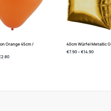
lon Orange 45cm /
40cm Würfel Metallic G
€
7.90
–
€
14.90
€
2.80