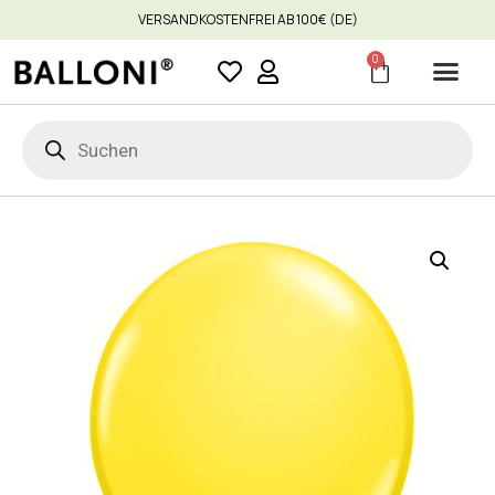
VERSANDKOSTENFREI AB 100€ (DE)
0