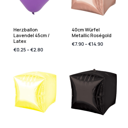
Herzballon
40cm Würfel
Lavendel 45cm /
Metallic Roségold
Latex
€
7.90
–
€
14.90
€
0.25
–
€
2.80