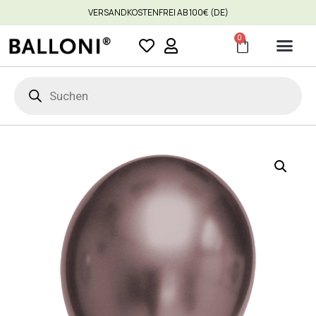
VERSANDKOSTENFREI AB 100€ (DE)
0