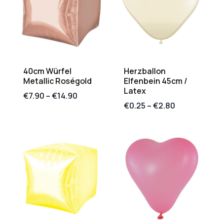
40cm Würfel
Herzballon
Metallic Roségold
Elfenbein 45cm /
Latex
€
7.90
–
€
14.90
€
0.25
–
€
2.80