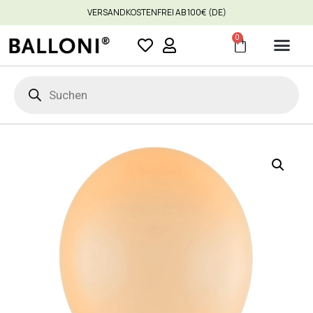
VERSANDKOSTENFREI AB 100€ (DE)
0