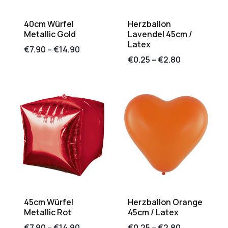
40cm Würfel
Herzballon
Metallic Gold
Lavendel 45cm /
Latex
€
7.90
–
€
14.90
€
0.25
–
€
2.80
45cm Würfel
Herzballon Orange
Metallic Rot
45cm / Latex
€
7.90
–
€
14.90
€
0.25
–
€
2.80