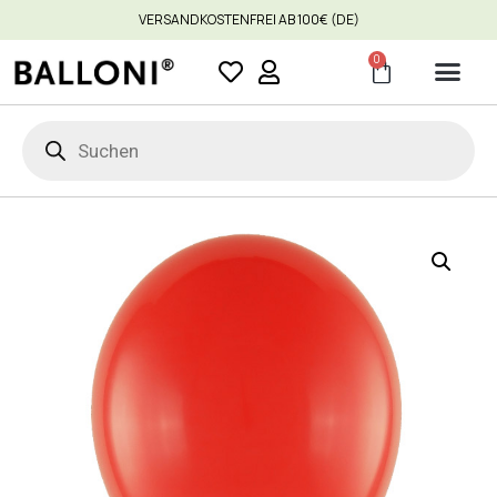
VERSANDKOSTENFREI AB 100€ (DE)
0