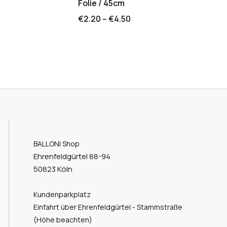
Folie / 45cm
€
2.20
–
€
4.50
BALLONI Shop
Ehrenfeldgürtel 88-94
50823 Köln
Kundenparkplatz
Einfahrt über Ehrenfeldgürtel - Stammstraße
(Höhe beachten)