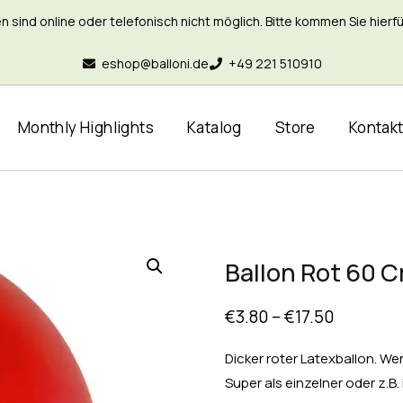
nd online oder telefonisch nicht möglich. Bitte kommen Sie hierfür 
eshop@balloni.de
+49 221 510910
Monthly Highlights
Katalog
Store
Kontak
Ballon Rot 60 Cm
€
3.80
–
€
17.50
Dicker roter Latexballon. We
Super als einzelner oder z.B.