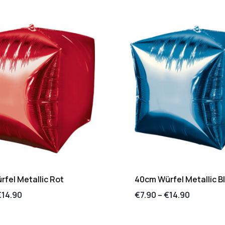
fel Metallic Rot
40cm Würfel Metallic B
€
14.90
€
7.90
–
€
14.90