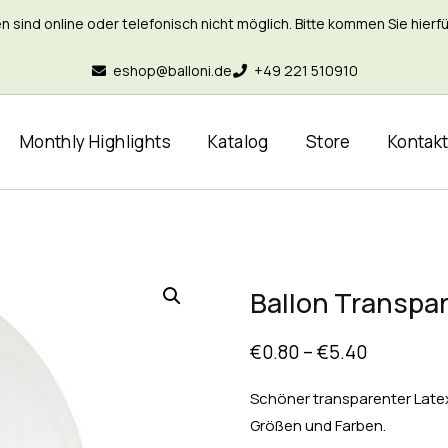
nd online oder telefonisch nicht möglich. Bitte kommen Sie hierfür 
eshop@balloni.de
+49 221 510910
Monthly Highlights
Katalog
Store
Kontak
Ballon Transpar
€
0.80
–
€
5.40
Schöner transparenter Latex
Größen und Farben.