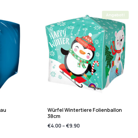
Angebot!
lau
Würfel Wintertiere Folienballon
38cm
€
4.00
–
€
9.90