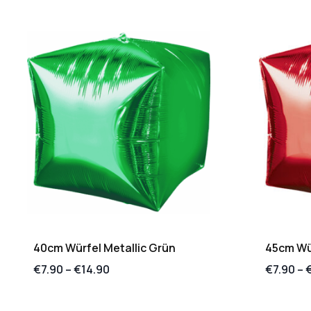
40cm Würfel Metallic Grün
45cm Wür
€
7.90
–
€
14.90
€
7.90
–