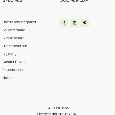
SPECIALS
SOCIAL MEDIA
Überraschungspaket
Ballonsträuße
Bubble befüllt
Himmelsherzen
Big Bang
Gender Reveal
Fesselballons
Helium
BALLONI Shop
Ehrenfeldgürtel 88-94