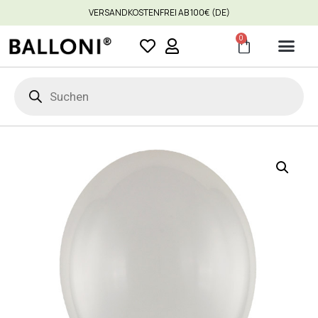
VERSANDKOSTENFREI AB 100€ (DE)
0