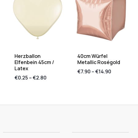
Herzballon
40cm Würfel
Elfenbein 45cm /
Metallic Roségold
Latex
€
7.90
–
€
14.90
€
0.25
–
€
2.80