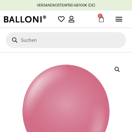
VERSANDKOSTENFREI AB 100€ (DE)
0