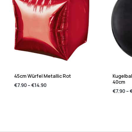
45cm Würfel Metallic Rot
Kugelbal
40cm
€
7.90
–
€
14.90
€
7.90
–