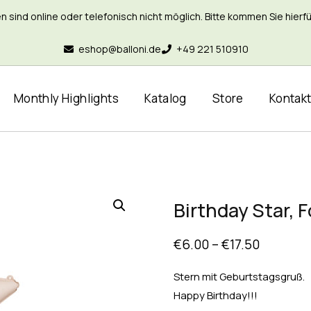
nd online oder telefonisch nicht möglich. Bitte kommen Sie hierfür 
eshop@balloni.de
+49 221 510910
Monthly Highlights
Katalog
Store
Kontak
Birthday Star, 
€
6.00
–
€
17.50
Stern mit Geburtstagsgruß.
Happy Birthday!!!