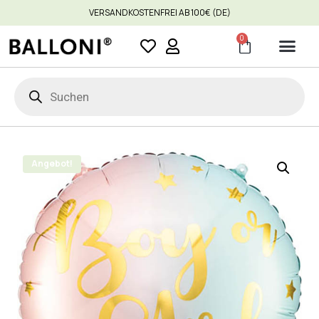
VERSANDKOSTENFREI AB 100€ (DE)
0
Angebot!