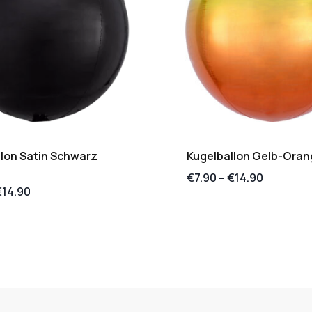
lon Satin Schwarz
Kugelballon Gelb-Ora
€
7.90
–
€
14.90
€
14.90