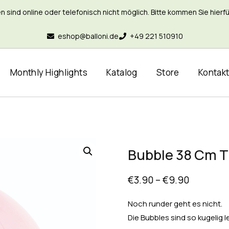
nd online oder telefonisch nicht möglich. Bitte kommen Sie hierfür 
eshop@balloni.de
+49 221 510910
Monthly Highlights
Katalog
Store
Kontak
Bubble 38 Cm T
€
3.90
–
€
9.90
Noch runder geht es nicht.
Die Bubbles sind so kugelig 