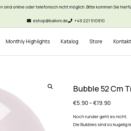
nd online oder telefonisch nicht möglich. Bitte kommen Sie hierfür 
eshop@balloni.de
+49 221 510910
Monthly Highlights
Katalog
Store
Kontak
Bubble 52 Cm T
€
5.90
–
€
19.90
Noch runder geht es nicht.
Die Bubbles sind so kugelig 