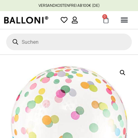
VERSANDKOSTENFREI AB 100€ (DE)
0