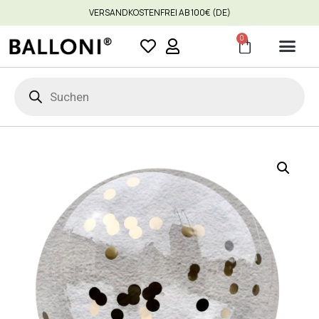
VERSANDKOSTENFREI AB 100€ (DE)
0