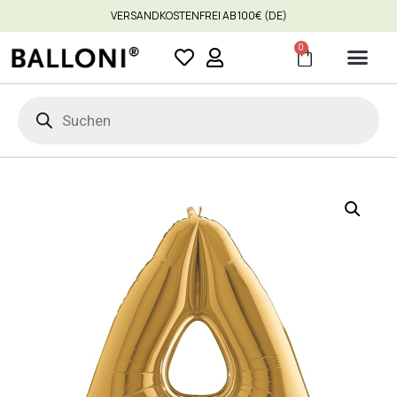
VERSANDKOSTENFREI AB 100€ (DE)
0