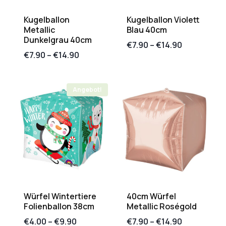
Kugelballon
Kugelballon Violett
Metallic
Blau 40cm
Dunkelgrau 40cm
€
7.90
–
€
14.90
€
7.90
–
€
14.90
Angebot!
Würfel Wintertiere
40cm Würfel
Folienballon 38cm
Metallic Roségold
€
4.00
–
€
9.90
€
7.90
–
€
14.90