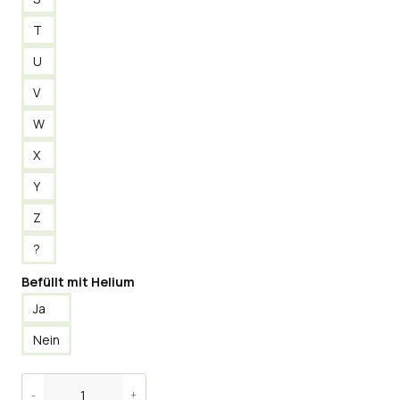
T
U
V
W
X
Y
Z
?
Befüllt mit Helium
Ja
Nein