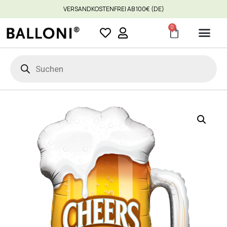
VERSANDKOSTENFREI AB 100€ (DE)
0