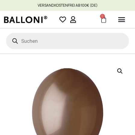
VERSANDKOSTENFREI AB 100€ (DE)
0